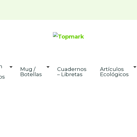
Topmark
Regalos y Artículos Publicitari
 
Mug / 
Cuadernos 
Artículos 
Botellas
– Libretas
Ecológicos
os