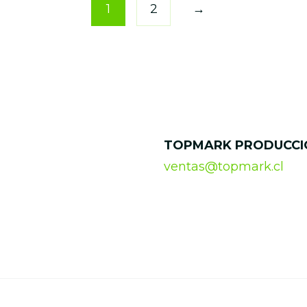
1
2
→
TOPMARK PRODUCCI
ventas@topmark.cl