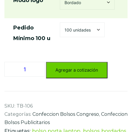
Modo logo
Pedido
Mínimo 100 u
Confeccion
Agregar a cotización
Bolsos
Seminario
-
TB-
106
cantidad
SKU:
TB-106
Categorías:
Confeccion Bolsos Congreso
,
Confeccion
Bolsos Publicitarios
Etiquetas:
bolso porta laptop
,
bolsos bordados