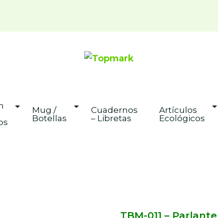
Topmark
Regalos y Artículos Publicitari
 
Mug / 
Cuadernos 
Artículos 
Botellas
– Libretas
Ecológicos
os
TBM-011 – Parlant