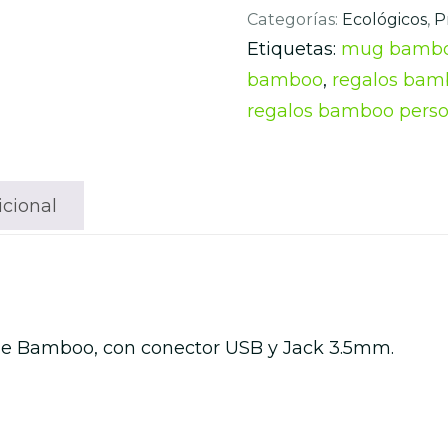
Categorías:
Ecológicos
,
P
Etiquetas:
mug bamb
bamboo
,
regalos bam
regalos bamboo perso
icional
e Bamboo, con conector USB y Jack 3.5mm.