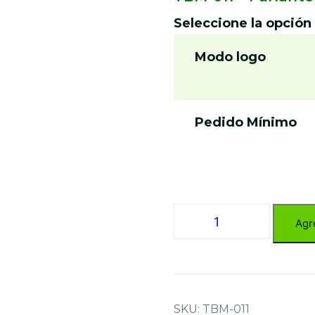
Seleccione la opción
Modo logo
Pedido Mínimo
TBM-
Agr
011
-
Parlante
Bamboo
cantidad
SKU:
TBM-011