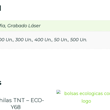
l
ia, Grabado Láser
00 Un., 300 Un., 400 Un., 50 Un., 500 Un.
s
ilas TNT – ECO-
Y68